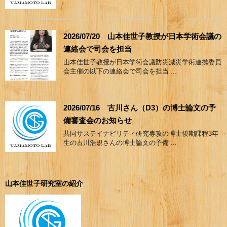
2026/07/20 山本佳世子教授が日本学術会議の
連絡会で司会を担当
山本佳世子教授が日本学術会議防災減災学術連携委員
会主催の以下の連絡会で司会を担当 ...
2026/07/16 古川さん（D3）の博士論文の予
備審査会のお知らせ
共同サステイナビリティ研究専攻の博士後期課程3年
生の古川浩規さんの博士論文の予備 ...
山本佳世子研究室の紹介