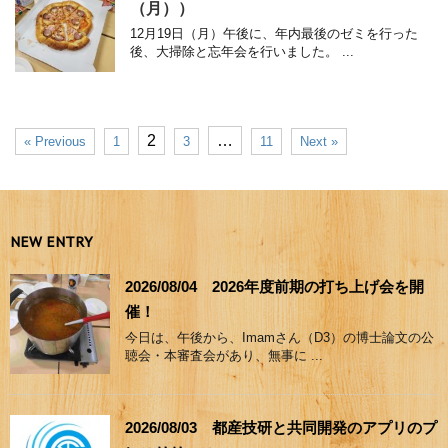
（月））
12月19日（月）午後に、年内最後のゼミを行った
後、大掃除と忘年会を行いました。 ...
2
…
« Previous
1
3
11
Next »
NEW ENTRY
2026/08/04 2026年度前期の打ち上げ会を開
催！
今日は、午後から、Imamさん（D3）の博士論文の公
聴会・本審査会があり、無事に ...
2026/08/03 都産技研と共同開発のアプリのプ