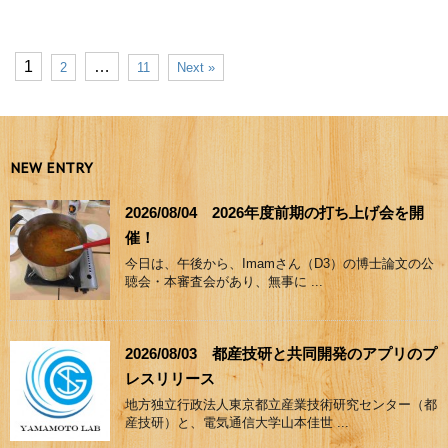
1
…
2
11
Next »
NEW ENTRY
2026/08/04 2026年度前期の打ち上げ会を開
催！
今日は、午後から、Imamさん（D3）の博士論文の公
聴会・本審査会があり、無事に ...
2026/08/03 都産技研と共同開発のアプリのプ
レスリリース
地方独立行政法人東京都立産業技術研究センター（都
産技研）と、電気通信大学山本佳世 ...