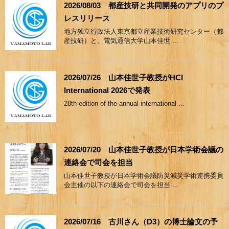
2026/08/03 都産技研と共同開発のアプリのプ
レスリリース
地方独立行政法人東京都立産業技術研究センター（都
産技研）と、電気通信大学山本佳世 ...
2026/07/26 山本佳世子教授がHCI
International 2026で発表
28th edition of the annual international ...
2026/07/20 山本佳世子教授が日本学術会議の
連絡会で司会を担当
山本佳世子教授が日本学術会議防災減災学術連携委員
会主催の以下の連絡会で司会を担当 ...
2026/07/16 古川さん（D3）の博士論文の予