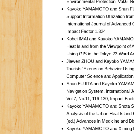
Environmental Protection, Vol.6, N
Kayoko YAMAMOTO and Shun FUJIT
Support Information Utilization f
International Journal of Advanced 
Impact Factor 1.324
Kohei IMAI and Kayoko YAMAMOTO 
Heat Island from the Viewpoint of A
Using GIS in the Tokyo 23-Ward Are
Jiawen ZHOU and Kayoko YAMAMO
Tourists’ Excursion Behavior Using
Computer Science and Applications
Shun FUJITA and Kayoko YAMAMO
Navigation System. International 
Vol.7, No.11, 116-130, Impact Fact
Kayoko YAMAMOTO and Shota SAS
Analysis of the Urban Heat Island
(ed.) Advances in Medicine and Bi
Kayoko YAMAMOTO and Ximing LI (