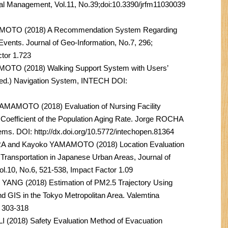
ial Management, Vol.11, No.39;doi:10.3390/jrfm11030039
MOTO (2018) A Recommendation System Regarding
Events. Journal of Geo-Information, No.7, 296;
ctor 1.723
TO (2018) Walking Support System with Users’
ed.) Navigation System, INTECH DOI:
MOTO (2018) Evaluation of Nursing Facility
n Coefficient of the Population Aging Rate. Jorge ROCHA
ems. DOI: http://dx.doi.org/10.5772/intechopen.81364
 and Kayoko YAMAMOTO (2018) Location Evaluation
n Transportation in Japanese Urban Areas, Journal of
l.10, No.6, 521-538, Impact Factor 1.09
NG (2018) Estimation of PM2.5 Trajectory Using
 GIS in the Tokyo Metropolitan Area. Valemtina
 303-318
2018) Safety Evaluation Method of Evacuation