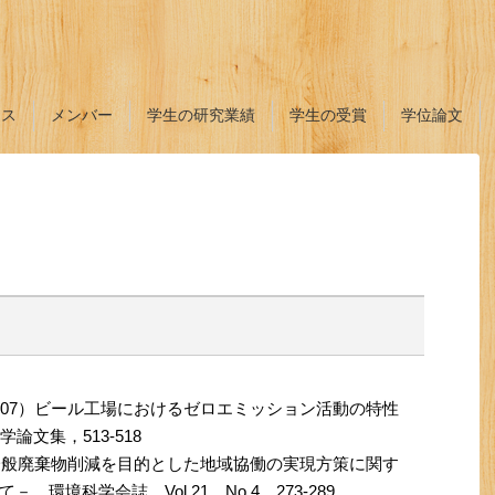
ース
メンバー
学生の研究業績
学生の受賞
学位論文
007）ビール工場におけるゼロエミッション活動の特性
論文集，513-518
）一般廃棄物削減を目的とした地域協働の実現方策に関す
環境科学会誌，Vol.21，No.4，273-289