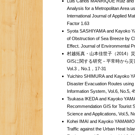
Luis Carlos MANRIQUE Ruiz and
Analysis for a Metropolitan Area 
International Journal of Applied Ma
Factor 1.63
Syota SASHIYAMA and Kayoko YAM
of Obstruction of Sea Breeze by Cl
Effect. Journal of Environmental P
村越拓真・山本佳世子（2014
GISに関する研究－平常時から
Vol.3，No.1，17-31
Yuichiro SHIMURA and Kayoko YA
Disaster Evacuation Routes using 
Information System, Vol.6, No.5, 
Tsukasa IKEDA and Kayoko YAMA
Recommendation GIS for Tourist S
Science and Applications, Vol.5, N
Kohei IMAI and Kayoko YAMAMOTO
Traffic against the Urban Heat Isl