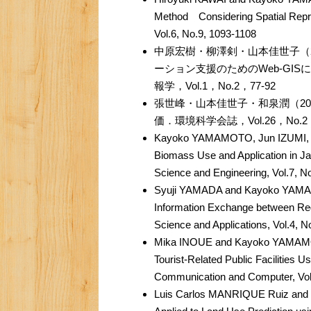
Method Considering Spatial Reprodu
Vol.6, No.9, 1093-1108
中原宏樹・柳澤剣・山本佳世子（
ーション支援のためのWeb-GI
報学，Vol.1，No.2，77-92
張世峰・山本佳世子・和泉潤（2
価．環境科学会誌，Vol.26，No.2，
Kayoko YAMAMOTO, Jun IZUMI, S
Biomass Use and Application in J
Science and Engineering, Vol.7, N
Syuji YAMADA and Kayoko YAMAMO
Information Exchange between Reg
Science and Applications, Vol.4, N
Mika INOUE and Kayoko YAMAMOTO
Tourist-Related Public Facilities U
Communication and Computer, Vol
Luis Carlos MANRIQUE Ruiz and