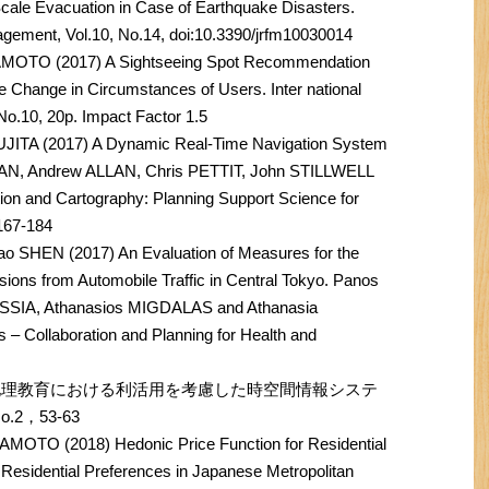
cale Evacuation in Case of Earthquake Disasters.
agement, Vol.10, No.14, doi:10.3390/jrfm10030014
MOTO (2017) A Sightseeing Spot Recommendation
e Change in Circumstances of Users. Inter national
 No.10, 20p. Impact Factor 1.5
TA (2017) A Dynamic Real-Time Navigation System
MAN, Andrew ALLAN, Chris PETTIT, John STILLWELL
tion and Cartography: Planning Support Science for
 167-184
SHEN (2017) An Evaluation of Measures for the
ions from Automobile Traffic in Central Tokyo. Panos
SSIA, Athanasios MIGDALAS and Athanasia
– Collaboration and Planning for Health and
）地理教育における利活用を考慮した時空間情報システ
.2，53-63
OTO (2018) Hedonic Price Function for Residential
Residential Preferences in Japanese Metropolitan