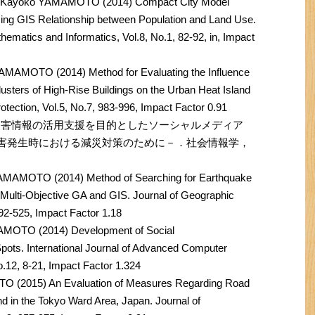
 Kayoko YAMAMOTO (2014) Compact City Model
using GIS Relationship between Population and Land Use.
thematics and Informatics, Vol.8, No.1, 82-92, in, Impact
AMOTO (2014) Method for Evaluating the Influence
usters of High-Rise Buildings on the Urban Heat Island
rotection, Vol.5, No.7, 983-996, Impact Factor 0.91
）災害情報の活用支援を目的としたソーシャルメディア
災害発生時における減災対策のために－．社会情報学，
MAMOTO (2014) Method of Searching for Earthquake
Multi-Objective GA and GIS. Journal of Geographic
492-525, Impact Factor 1.18
MOTO (2014) Development of Social
pots. International Journal of Advanced Computer
o.12, 8-21, Impact Factor 1.324
 (2015) An Evaluation of Measures Regarding Road
and in the Tokyo Ward Area, Japan. Journal of