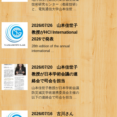
技術研究センター（都産技研）
と、電気通信大学山本佳世 ...
2026/07/26 山本佳世子
教授がHCI International
2026で発表
28th edition of the annual
international ...
2026/07/20 山本佳世子
教授が日本学術会議の連
絡会で司会を担当
山本佳世子教授が日本学術会議
防災減災学術連携委員会主催の
以下の連絡会で司会を担当 ...
2026/07/16 古川さん