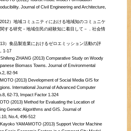
cibility. Journal of Civil Engineering and Architecture,
2012）地域コミュニティにおける地域知のコミュニケ
Sに関する研究－地域住民の経験知に着目して－．社会情
013）食品製造業におけるゼロエミッション活動の評
1-17
hifeng ZHANG (2013) Comparative Study on Woody
apanese Biomass Towns. Journal of Environmental
o.2, 82-94
TO (2013) Development of Social Media GIS for
ions. International Journal of Advanced Computer
o.8, 62-73, Impact Factor 1.324
 (2013) Method for Evaluating the Location of
sing Genetic Algorithms and GIS. Journal of
.10, No.4, 496-512
 Kayoko YAMAMOTO (2013) Support Vector Machine