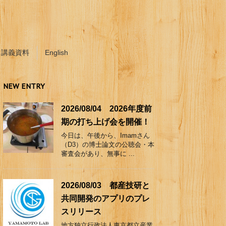
講義資料
English
NEW ENTRY
2026/08/04 2026年度前
期の打ち上げ会を開催！
今日は、午後から、Imamさん
（D3）の博士論文の公聴会・本
審査会があり、無事に ...
2026/08/03 都産技研と
共同開発のアプリのプレ
スリリース
地方独立行政法人東京都立産業