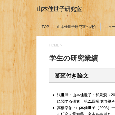
山本佳世子研究室
TOP
山本佳世子研究室の紹介
ニュ
HOME
>
学生の研究業績
審査付き論文
張世峰・山本佳世子・和泉潤（2
に関する研究．第21回環境情報科学
高橋幸佑・山本佳世子（2008
る研究－愛知県一宮市を事例として－．