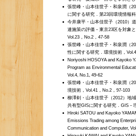
張世峰・山本佳世子・和泉潤（2
に関する研究．第23回環境情報科学
今井康平・山本佳世子（2010
連施策の評価－東京23区を対象
Vol.23，No.2，47-58
張世峰・山本佳世子・和泉潤（2
性に関する研究．環境技術，Vol.40，
Noriyoshi HOSOYA and Kayoko 
Program as Environmental Educatio
Vol.4, No.1, 49-62
張世峰・山本佳世子・和泉潤（2
境技術，Vol.41，No.2，97-103
柳澤剣・山本佳世子（2012）
共有型GISに関する研究．GIS－理論と
Hiroki SATOU and Kayoko YAMAMO
Emissions Trading among Enterpri
Communication and Computer, Vol
Hiroyuki KAWAI and Kayoko YAMA