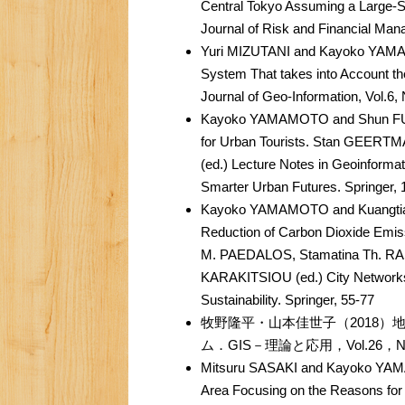
Central Tokyo Assuming a Large-S
Journal of Risk and Financial Man
Yuri MIZUTANI and Kayoko YAMA
System That takes into Account th
Journal of Geo-Information, Vol.6,
Kayoko YAMAMOTO and Shun FUJI
for Urban Tourists. Stan GEERT
(ed.) Lecture Notes in Geoinforma
Smarter Urban Futures. Springer,
Kayoko YAMAMOTO and Kuangtiao 
Reduction of Carbon Dioxide Emiss
M. PAEDALOS, Stamatina Th. RA
KARAKITSIOU (ed.) City Networks 
Sustainability. Springer, 55-77
牧野隆平・山本佳世子（2018
ム．GIS－理論と応用，Vol.26，No
Mitsuru SASAKI and Kayoko YAMAM
Area Focusing on the Reasons for 