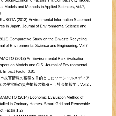
ing Socio-Economic Factors in a Compact City Model.
cal Models and Methods in Applied Sciences, Vol.7,
3
BOTA (2013) Environmental Information Statement
res in Japan. Journal of Environmental Science and
3) Comparative Study on the E-waste Recycling
al of Environmental Science and Engineering, Vol.7,
MOTO (2013) An Environmental Risk Evaluation
persion Models and GIS. Journal of Environmental
8, Impact Factor 0.91
）都市災害情報の蓄積を目的としたソーシャルメディア
めの平常時の災害情報の蓄積－．社会情報学，Vol.2，
MAMOTO (2014) Economic Evaluation Method of
stalled in Ordinary Homes. Smart Grid and Renewable
ct Factor 1.27