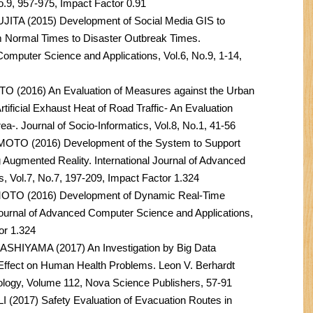
o.9, 957-975, Impact Factor 0.91
A (2015) Development of Social Media GIS to
rom Normal Times to Disaster Outbreak Times.
Computer Science and Applications, Vol.6, No.9, 1-14,
(2016) An Evaluation of Measures against the Urban
rtificial Exhaust Heat of Road Traffic- An Evaluation
a-. Journal of Socio-Informatics, Vol.8, No.1, 41-56
TO (2016) Development of the System to Support
 Augmented Reality. International Journal of Advanced
, Vol.7, No.7, 197-209, Impact Factor 1.324
TO (2016) Development of Dynamic Real-Time
Journal of Advanced Computer Science and Applications,
or 1.324
HIYAMA (2017) An Investigation by Big Data
 Effect on Human Health Problems. Leon V. Berhardt
ology, Volume 112, Nova Science Publishers, 57-91
2017) Safety Evaluation of Evacuation Routes in