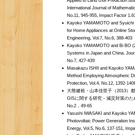
Applied to Land Use Prediction us
International Journal of Mathemati
No.11, 945-955, Impact Factor 1.6
Kayoko YAMAMOTO and Syuichi KU
for Home Appliances at Online Sto
Engineering, Vol.7, No.6, 388-403
Kayoko YAMAMOTO and Bi BO (201
Systems in Japan and China. Journ
No.7, 427-439
Masakazu ISHII and Kayoko YAMA
Method Employing Atmospheric Dis
Protection, Vol.4, No.12, 1392-140
大熊健裕・山本佳世子（2013
GISに関する研究－減災対策のた
No.2，49-65
Yasushi IWASAKI and Kayoko YA
Photovoltaic Power Generation In
Energy, Vol.5, No.6, 137-151, Impa