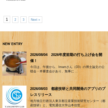
1
2
3
Next »
NEW ENTRY
2026/08/04 2026年度前期の打ち上げ会を開
催！
今日は、午後から、Imamさん（D3）の博士論文の公
聴会・本審査会があり、無事に ...
2026/08/03 都産技研と共同開発のアプリのプ
レスリリース
地方独立行政法人東京都立産業技術研究センター（都
産技研）と、電気通信大学山本佳世 ...