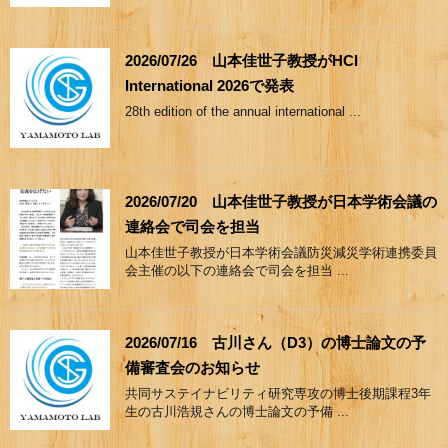
2026/07/26 山本佳世子教授がHCI
International 2026で発表
28th edition of the annual international ...
2026/07/20 山本佳世子教授が日本学術会議の
連絡会で司会を担当
山本佳世子教授が日本学術会議防災減災学術連携委員
会主催の以下の連絡会で司会を担当 ...
2026/07/16 古川さん（D3）の博士論文の予
備審査会のお知らせ
共同サステイナビリティ研究専攻の博士後期課程3年
生の古川浩規さんの博士論文の予備 ...