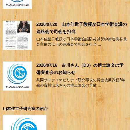
2026/07/20 山本佳世子教授が日本学術会議の
連絡会で司会を担当
山本佳世子教授が日本学術会議防災減災学術連携委員
会主催の以下の連絡会で司会を担当 ...
2026/07/16 古川さん（D3）の博士論文の予
備審査会のお知らせ
共同サステイナビリティ研究専攻の博士後期課程3年
生の古川浩規さんの博士論文の予備 ...
山本佳世子研究室の紹介