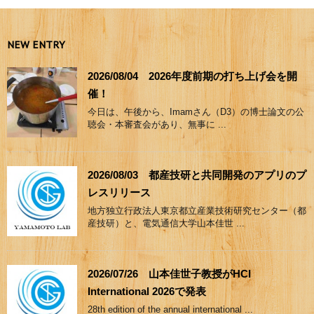
NEW ENTRY
2026/08/04 2026年度前期の打ち上げ会を開
催！
今日は、午後から、Imamさん（D3）の博士論文の公
聴会・本審査会があり、無事に ...
2026/08/03 都産技研と共同開発のアプリのプ
レスリリース
地方独立行政法人東京都立産業技術研究センター（都
産技研）と、電気通信大学山本佳世 ...
2026/07/26 山本佳世子教授がHCI
International 2026で発表
28th edition of the annual international ...