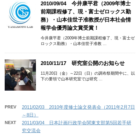
2010/09/04 今井康平君（2009年博士
前期課程修了、現・富士ゼロックス勤
務）・山本佳世子准教授が日本社会情
報学会優秀論文賞受賞！
今井康平君（2009年博士前期課程修了、現・富士ゼ
ロックス勤務）・山本佳世子准教 ...
2010/11/17 研究室公開のお知らせ
11月20日（金）～22日（日）の調布祭期間中に、以
下の要領で山本研究室では研究 ...
PREV
2011/02/03 2010年度修士論文発表会（2011年2月7日
～8日）
NEXT
2011/03/04 日本計画行政学会関東支部第5回若手研
究交流会