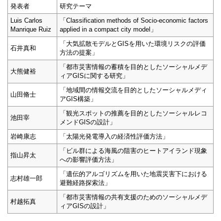
発表者
研究テーマ
Luis Carlos
「Classification methods of Socio-economic factors
Manrique Ruiz
applied in a compact city model」
「大気拡散モデルとGISを用いた環境リスクの評価
石井真和
方法の提案」
「都市災害情報の蓄積を目的としたソーシャルメデ
大熊健裕
ィアGISに関する研究」
「地域間の情報交流を目的としたソーシャルメディ
山田脩士
アGIS構築」
「観光スポットの推薦を目的としたソーシャルレコ
池田宰
メンドGISの設計」
岩崎康志
「太陽光発電導入の経済性評価方法」
「ビル群による海風の阻害のヒートアイランド現象
指山昇太
への影響評価方法」
「遺伝的アルゴリズムを用いた地震災害下における
志村雄一郎
避難経路探索法」
「都市災害情報の共有支援のためのソーシャルメデ
村越拓真
ィアGISの設計」