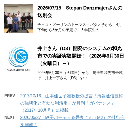
2026/07/15 Stepan Danzmajerさんの
送別会
チェコ・ズーリンのトーマス・バタ大学から、4月
下旬から3か月の予定で、大学院生の ...
井上さん（D3）開発のシステムの和光
市での実証実験開始！（2026年6月30日
（火曜日）～）
2026年6月30日（火曜日）から、埼玉県和光市全域
で、井上一宇さん（D3）を中 ...
PREV
2017/10/16 山本佳世子准教授の提言「情報通信技術
の強靭化と有効な利活用」が月刊「ガバナンス」
（2017年10月号）に掲載
NEXT
2026/05/27 餃子パーティ＆吾妻さん（M2）の壮行会
を開催！