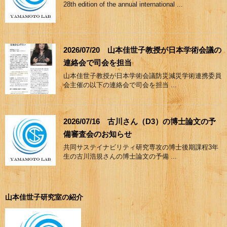
28th edition of the annual international ...
2026/07/20 山本佳世子教授が日本学術会議の
連絡会で司会を担当
山本佳世子教授が日本学術会議防災減災学術連携委員
会主催の以下の連絡会で司会を担当 ...
2026/07/16 古川さん（D3）の博士論文の予
備審査会のお知らせ
共同サステイナビリティ研究専攻の博士後期課程3年
生の古川浩規さんの博士論文の予備 ...
山本佳世子研究室の紹介