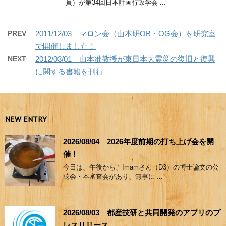
員）が第34回日本計画行政学会 ...
PREV
2011/12/03 マロン会（山本研OB・OG会）を研究室
で開催しました！
NEXT
2012/03/01 山本准教授が東日本大震災の復旧と復興
に関する書籍を刊行
NEW ENTRY
2026/08/04 2026年度前期の打ち上げ会を開
催！
今日は、午後から、Imamさん（D3）の博士論文の公
聴会・本審査会があり、無事に ...
2026/08/03 都産技研と共同開発のアプリのプ
レスリリース