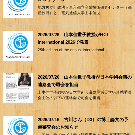
地方独立行政法人東京都立産業技術研究センター（都
産技研）と、電気通信大学山本佳世 ...
2026/07/26 山本佳世子教授がHCI
International 2026で発表
28th edition of the annual international ...
2026/07/20 山本佳世子教授が日本学術会議の
連絡会で司会を担当
山本佳世子教授が日本学術会議防災減災学術連携委員
会主催の以下の連絡会で司会を担当 ...
2026/07/16 古川さん（D3）の博士論文の予
備審査会のお知らせ
共同サステイナビリティ研究専攻の博士後期課程3年