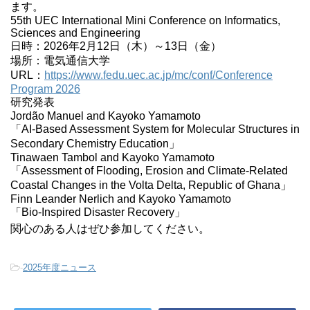
ます。
55th UEC International Mini Conference on Informatics,
Sciences and Engineering
日時：2026年2月12日（木）～13日（金）
場所：電気通信大学
URL：
https://www.fedu.uec.ac.
jp/mc/conf/
Conference
Program 2026
研究発表
Jordão Manuel and Kayoko Yamamoto
「AI-Based Assessment System for Molecular Structures in
Secondary Chemistry Education」
Tinawaen Tambol and Kayoko Yamamoto
「Assessment of Flooding, Erosion and Climate‑Related
Coastal Changes in the Volta Delta, Republic of Ghana」
Finn Leander Nerlich and Kayoko Yamamoto
「Bio-Inspired Disaster Recovery」
関心のある人はぜひ参加してください。
-
2025年度ニュース