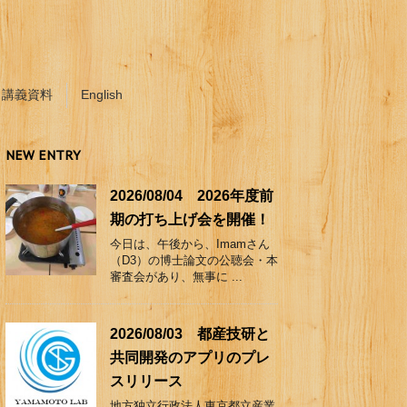
講義資料
English
NEW ENTRY
2026/08/04 2026年度前
期の打ち上げ会を開催！
今日は、午後から、Imamさん
（D3）の博士論文の公聴会・本
審査会があり、無事に ...
2026/08/03 都産技研と
共同開発のアプリのプレ
スリリース
地方独立行政法人東京都立産業