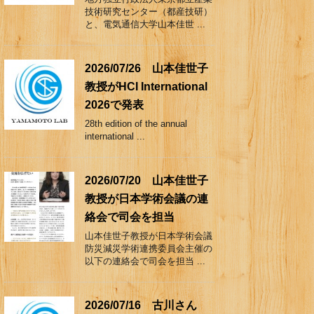
技術研究センター（都産技研）
と、電気通信大学山本佳世 ...
2026/07/26 山本佳世子
教授がHCI International
2026で発表
28th edition of the annual
international ...
2026/07/20 山本佳世子
教授が日本学術会議の連
絡会で司会を担当
山本佳世子教授が日本学術会議
防災減災学術連携委員会主催の
以下の連絡会で司会を担当 ...
2026/07/16 古川さん